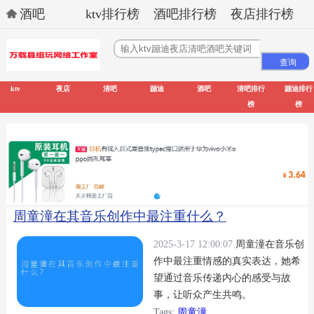
酒吧
ktv排行榜
酒吧排行榜
夜店排行榜
ktv
夜店
清吧
蹦迪
酒吧
清吧排行
蹦迪排行
榜
榜
周童潼在其音乐创作中最注重什么？
2025-3-17 12:00:07
周童潼在音乐创
作中最注重情感的真实表达，她希
望通过音乐传递内心的感受与故
事，让听众产生共鸣。
Tags:
周童潼