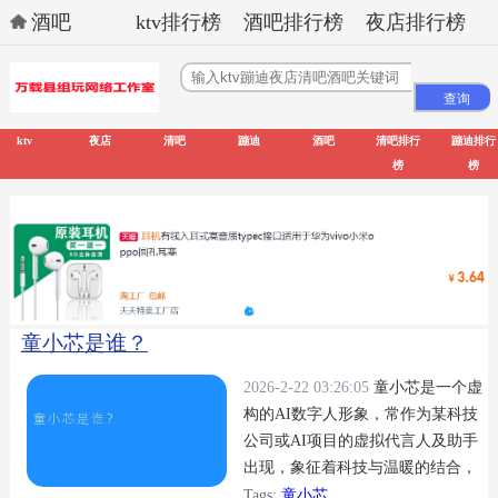
酒吧
ktv排行榜
酒吧排行榜
夜店排行榜
ktv
夜店
清吧
蹦迪
酒吧
清吧排行
蹦迪排行
榜
榜
童小芯是谁？
2026-2-22 03:26:05
童小芯是一个虚
构的AI数字人形象，常作为某科技
公司或AI项目的虚拟代言人及助手
出现，象征着科技与温暖的结合，
致力于以亲切友好的方式为用户提
Tags:
童小芯