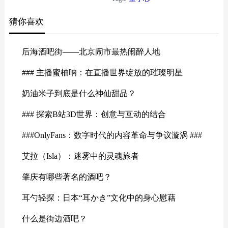
供帮助与陪伴。
猜你喜欢
后海酒吧街——北京闹市最热闹醉人地
### 主播蜜柚呐：在直播世界绽放的璀璨明星
奶油米子到底是什么神仙甜品？
### 探索B站3D世界：创意与互动的结合
###OnlyFans：数字时代的内容革命与争议漩涡 ###
艾拉（Isla）：迷雾中的灵魂旅者
肇庆有哪些著名的酒吧？
耳勺轻探：日本“耳かき”文化中的身心慰藉
什么是街边酒吧？