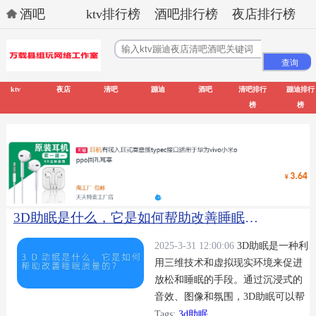
酒吧
ktv排行榜
酒吧排行榜
夜店排行榜
ktv
夜店
清吧
蹦迪
酒吧
清吧排行
蹦迪排行
榜
榜
3D助眠是什么，它是如何帮助改善睡眠质量的？
2025-3-31 12:00:06
3D助眠是一种利
用三维技术和虚拟现实环境来促进
放松和睡眠的手段。通过沉浸式的
音效、图像和氛围，3D助眠可以帮
助人们缓解压力、减少焦虑，从而
Tags:
3d助眠