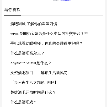
提升睡眠质量。使用者可以在安静
猜你喜欢
且宁静的虚拟环境中进行深呼吸和
冥想，帮助身心放松，进入更深层
次的睡眠状态。
酒吧测试 了解你的喝酒习惯
weme觅圈奶宝妹纸是什么类型的社交平台？**
手机观看助眠视频，你真的会睡得更好吗？
什么是酒吧高尔夫？
ZoyaMur ASMR是什么？
投资酒吧项目——解锁生活新风尚
【泉州夜生活之精彩–酒吧】
楚雄酒吧开放时间是什么？
什么是酒吧戏？