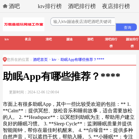
酒吧
ktv排行榜
酒吧排行榜
夜店排行榜
ktv
夜店
清吧
蹦迪
酒吧
清吧排行
蹦迪排行
榜
榜
您所在的位置：
酒吧首页
>
ktv
>
助眠App有哪些推荐？****
助眠App有哪些推荐？****
更新时间：2024-12-06 12:00:04
市面上有很多助眠App，其中一些比较受欢迎的包括：** 1.
**Calm**：提供冥想、放松音乐和睡前故事，适合需要放松
的人。 2. **Headspace**：以冥想到助眠为主，帮助用户建立
良好的睡眠习惯。 3. **Sleep Cycle**：监测睡眠质量并提供
智能闹钟，帮你在最佳时机醒来。 4. **白噪音**：提供多种
自然声音，可以遮挡干扰，帮助入睡。 5. **小睡眠**：专注