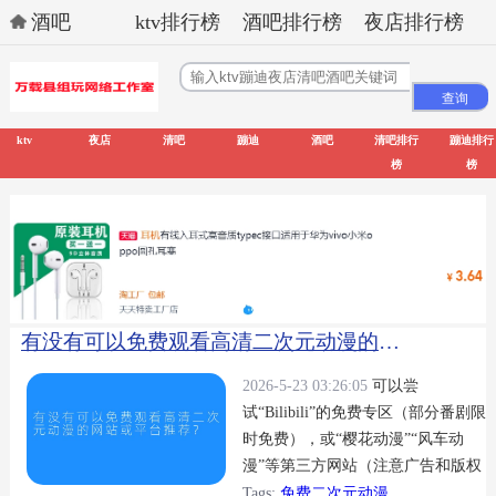
酒吧
ktv排行榜
酒吧排行榜
夜店排行榜
ktv
夜店
清吧
蹦迪
酒吧
清吧排行
蹦迪排行
榜
榜
有没有可以免费观看高清二次元动漫的网站或平台推荐？
2026-5-23 03:26:05
可以尝
试“Bilibili”的免费专区（部分番剧限
时免费），或“樱花动漫”“风车动
漫”等第三方网站（注意广告和版权
风险），另外“动漫之家”提供免费
Tags:
免费二次元动漫