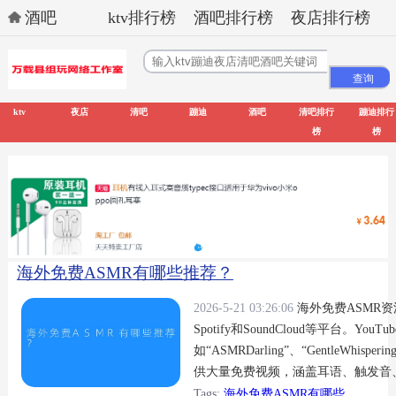
酒吧
ktv排行榜
酒吧排行榜
夜店排行榜
ktv
夜店
清吧
蹦迪
酒吧
清吧排行
蹦迪排行
榜
榜
海外免费ASMR有哪些推荐？
2026-5-21 03:26:06
海外免费ASMR资
Spotify和SoundCloud等平台。You
如“ASMRDarling”、“GentleWhisperi
供大量免费视频，涵盖耳语、触发音、角X
可搜索“ASMR”播放列表，如“ASMRforSle
Tags:
海外免费ASMR有哪些