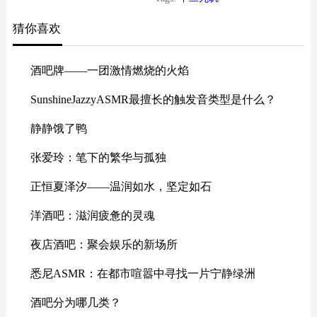
示。
猜你喜欢
酒吧牌——一团激情燃烧的火焰
SunshineJazzyASMR最擅长的触发音类型是什么？
静静饿了鸭
张爱玲：笔下的繁华与孤独
正恒夏泽汐——温润如水，坚定如石
洋酒吧：滋润疲惫的灵魂
夜店酒吧：聚会娱乐的新场所
悉尼ASMR：在都市喧嚣中寻找一片宁静绿洲
酒吧分为哪几类？