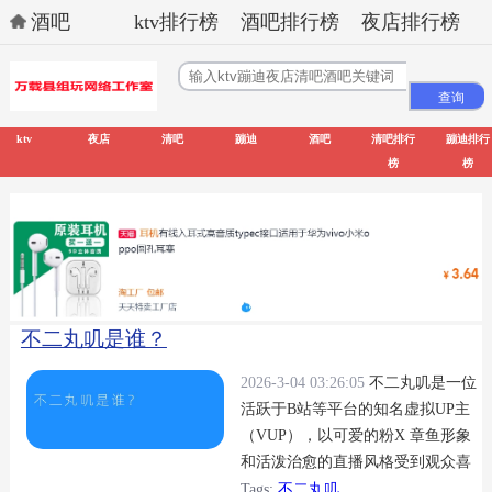
酒吧
ktv排行榜
酒吧排行榜
夜店排行榜
ktv
夜店
清吧
蹦迪
酒吧
清吧排行
蹦迪排行
榜
榜
不二丸叽是谁？
2026-3-04 03:26:05
不二丸叽是一位
活跃于B站等平台的知名虚拟UP主
（VUP），以可爱的粉X 章鱼形象
和活泼治愈的直播风格受到观众喜
爱，擅长游戏实况、杂谈和才艺展
Tags:
不二丸叽