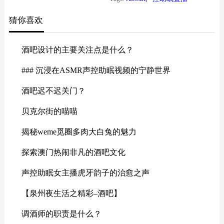
然兴起，成为了一种新兴的放松方
猜你喜欢
式。ASMR通过细腻的声音和柔和
的语调，让观众在听觉上获得愉悦
的体验，从而达到助眠的效果。 在
酒吧设计的主要关注点是什么？
直播中，主播通常会运用轻声细
### 沉浸在ASMR声控助眠视频的宁静世界
语、耳边低语、静谧的环境音，以
及各种细致的声音效果，例如敲
酒吧迟不迟关门？
击、刷子声和水流声，营造...
贝克尔街的喵喵
揭秘weme觅圈多肉大白兔的魅力
探索澳门热闹非凡的酒吧文化
声控助眠女主播虎牙韵子的治愈之声
【泉州夜生活之精彩–酒吧】
调酒师的职责是什么？