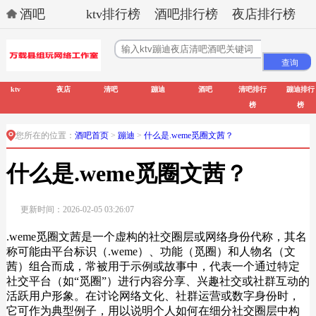
酒吧
ktv排行榜
酒吧排行榜
夜店排行榜
ktv
夜店
清吧
蹦迪
酒吧
清吧排行
蹦迪排行
榜
榜
您所在的位置：
酒吧首页
>
蹦迪
>
什么是.weme觅圈文茜？
什么是.weme觅圈文茜？
更新时间：2026-02-05 03:26:07
.weme觅圈文茜是一个虚构的社交圈层或网络身份代称，其名
称可能由平台标识（.weme）、功能（觅圈）和人物名（文
茜）组合而成，常被用于示例或故事中，代表一个通过特定
社交平台（如“觅圈”）进行内容分享、兴趣社交或社群互动的
活跃用户形象。在讨论网络文化、社群运营或数字身份时，
它可作为典型例子，用以说明个人如何在细分社交圈层中构