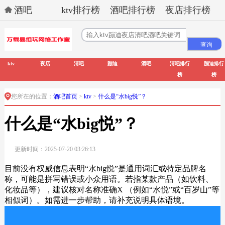
酒吧
ktv排行榜
酒吧排行榜
夜店排行榜
ktv
夜店
清吧
蹦迪
酒吧
清吧排行
蹦迪排行
榜
榜
您所在的位置：
酒吧首页
>
ktv
>
什么是“水big悦”？
什么是“水big悦”？
更新时间：2025-07-20 03:26:13
目前没有权威信息表明“水big悦”是通用词汇或特定品牌名
称，可能是拼写错误或小众用语。若指某款产品（如饮料、
化妆品等），建议核对名称准确X （例如“水悦”或“百岁山”等
相似词）。如需进一步帮助，请补充说明具体语境。