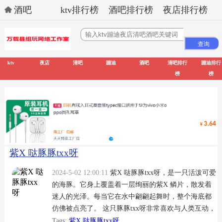
酒吧
ktv排行榜
酒吧排行榜
夜店排行榜
ktv
夜店
清吧
蹦迪
酒吧
清吧排行
蹦迪排行
榜
榜
紫X 哒豚豚txx呀
2024-5-02 12:00:11
紫X 哒豚豚txx呀，是一只活泼可爱
的海豚。它身上覆盖着一层绚丽的紫X 鳞片，散发着
迷人的光泽。每当它在水中翩翩起舞时，整个海底都
仿佛被点亮了。 这只豚豚txx呀非常喜欢与人类互动，
经常游到海滩附近，与游客们玩耍。它喜欢跃出水面
Tags:
紫X 哒豚豚txx呀