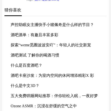
做出各种可爱的动作，让人们忍俊不禁。每次看到它
猜你喜欢
的表演，游客们都会发出阵阵赞叹声。 紫X 哒豚豚txx
呀虽然外表可爱，但它也有一颗善良的心。它常常
帮...
声控助眠女主播快手小猪佩奇是什么样的节目？
酒吧酒单：有趣且丰富多彩
探索“weme觅圈波波安吖”：年轻人的社交新宠
酒吧测试 了解你的喝酒习惯
什么是百度酒吧？
酒吧卡座沙发：为室内空间的休闲增添精彩X 彩
什么是中文3D？
五大免费哄睡网站推荐：伴你轻松入眠，一夜好梦
Ozone ASMR：沉浸在舒缓的空气之中