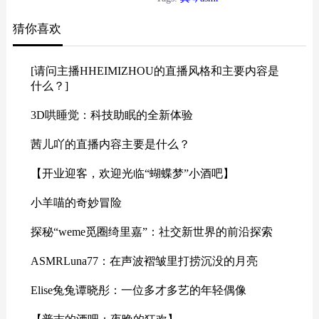
播真琴（Makoto）的ASMR内容，
猜你喜欢
凭借其细腻的声线与沉浸式的演
绎，为听众打造了一场温柔的听觉
疗愈之旅。 真琴的ASMR作品以“治
[请问主播HHEIMIZHOU的直播风格和主要内容是
愈感”为核心，无论是耳语、轻敲、
什么？]
还是环境音效，都经过精心设计。
3D哄睡觉：科技助眠的全新体验
她的声音兼具清澈与柔和，仿佛能
穿透喧嚣...
茜儿吖的直播内容主要是什么？
【开业迎客，欢迎光临“蝴蝶梦”小酒吧】
小羊喵的奇妙冒险
探秘“weme觅圈绮里嘉”：社交新世界的前沿探索
ASMRLuna77：在声波褶皱里打捞沉没的月亮
Elise兔兔谭晓彤：一位多才多艺的年轻偶像