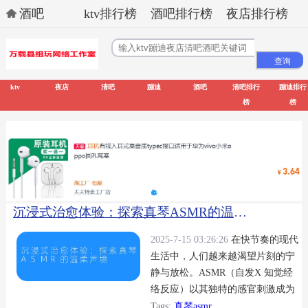
酒吧
ktv排行榜
酒吧排行榜
夜店排行榜
ktv
夜店
清吧
蹦迪
酒吧
清吧排行
蹦迪排行
榜
榜
沉浸式治愈体验：探索真琴ASMR的温柔声境
2025-7-15 03:26:26
在快节奏的现代
生活中，人们越来越渴望片刻的宁
静与放松。ASMR（自发X 知觉经
络反应）以其独特的感官刺激成为
许多人缓解压力的方式，而虚拟主
Tags:
真琴asmr