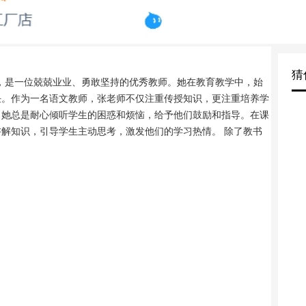
猜
，是一位兢兢业业、勇敢坚持的优秀教师。她在教育教学中，始
任。作为一名语文教师，张老师不仅注重传授知识，更注重培养学
。她总是耐心倾听学生的困惑和烦恼，给予他们鼓励和指导。在课
解知识，引导学生主动思考，激发他们的学习热情。 除了教书
会公益活动。她带领学生参加各种志愿服务，传...