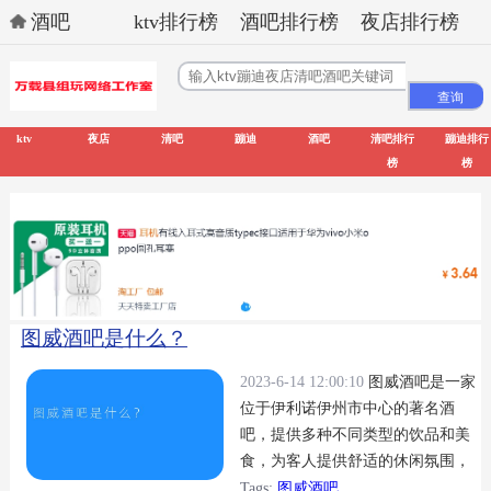
酒吧
ktv排行榜
酒吧排行榜
夜店排行榜
ktv
夜店
清吧
蹦迪
酒吧
清吧排行
蹦迪排行
榜
榜
图威酒吧是什么？
2023-6-14 12:00:10
图威酒吧是一家
位于伊利诺伊州市中心的著名酒
吧，提供多种不同类型的饮品和美
食，为客人提供舒适的休闲氛围，
是当地人的最爱。
Tags:
图威酒吧