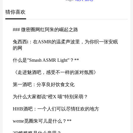
要是以观光游客和当地人民为主的
猜你喜欢
正规消遣场所，经常可以看到节目
之夜的演出、唱歌比赛、足球赛事
现场直播、还有桌上游戏，酒吧里
### 微密圈网红阿朱的崛起之路
的歌手也会常常现身，给观众们带
兔西西i：在ASMR的温柔声波里，为你织一张安眠
来更多乐趣、盛景与惊喜。 除了普
的网
通的小清新风格外，绍兴酒吧也提
供KTV包房服务和D...
什么是”Smash ASMR Light”？**
《走进魅酒吧，感受不一样的派对氛围》
第一酒吧：分享良好饮食文化
为什么大家都说“橙X 喵”特别呆萌？
HHB酒吧：一个人们可以尽情狂欢的地方
weme觅圈朱可儿是什么？**