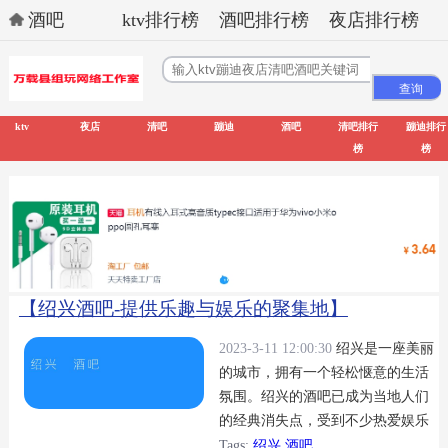
酒吧
ktv排行榜
酒吧排行榜
夜店排行榜
ktv
夜店
清吧
蹦迪
酒吧
清吧排行
蹦迪排行
榜
榜
【绍兴酒吧-提供乐趣与娱乐的聚集地】
2023-3-11 12:00:30
绍兴是一座美丽
的城市，拥有一个轻松惬意的生活
氛围。绍兴的酒吧已成为当地人们
的经典消失点，受到不少热爱娱乐
的观众的喜爱。 绍兴的优质酒吧主
Tags:
绍兴 酒吧