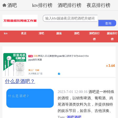
酒吧
ktv排行榜
酒吧排行榜
夜店排行榜
ktv
夜店
清吧
蹦迪
酒吧
清吧排行
蹦迪排行
榜
榜
什么是酒吧？
2023-7-01 12:00:16
酒吧是一种特殊
的酒馆，以销售啤酒、葡萄酒、鸡
尾酒等酒类饮料为主，并提供独特
的娱乐节目，如音乐、吉他演奏、
表演等。
Tags:
酒吧酒吧