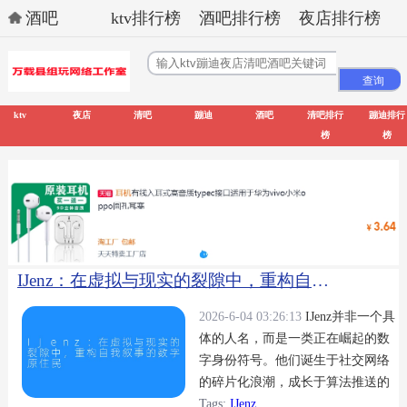
酒吧
ktv排行榜
酒吧排行榜
夜店排行榜
ktv
夜店
清吧
蹦迪
酒吧
清吧排行
蹦迪排行
榜
榜
IJenz：在虚拟与现实的裂隙中，重构自我叙事的数字原住民
2026-6-04 03:26:13
IJenz并非一个具
体的人名，而是一类正在崛起的数
字身份符号。他们诞生于社交网络
的碎片化浪潮，成长于算法推送的
茧房之中，却对“被定义”抱有深刻
Tags:
IJenz