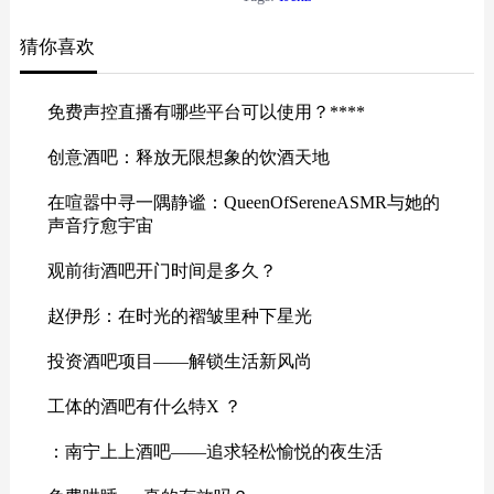
的警惕。在Instagram的滤镜与
猜你喜欢
TikTok的节奏之间，IJenz选择了一
种更内敛的抵抗——他们不再追求
点赞量的峰值，转而用数字工具雕
免费声控直播有哪些平台可以使用？****
刻属于自己的叙事逻辑。 他们的特
征看似矛盾：既依赖云端存档记
创意酒吧：释放无限想象的饮酒天地
忆，又执着于线下空间的实体触...
在喧嚣中寻一隅静谧：QueenOfSereneASMR与她的
声音疗愈宇宙
观前街酒吧开门时间是多久？
赵伊彤：在时光的褶皱里种下星光
投资酒吧项目——解锁生活新风尚
工体的酒吧有什么特X ？
：南宁上上酒吧——追求轻松愉悦的夜生活