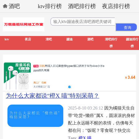
酒吧
ktv排行榜
酒吧排行榜
夜店排行榜
ktv
夜店
清吧
蹦迪
酒吧
清吧排行
蹦迪排行
榜
榜
为什么大家都说“橙X 喵”特别呆萌？
2025-8-10 03:26:12
因为橘猫天生自
带“吃货+懒癌”属X ，圆滚滚的身材
配上永远睡不醒的表情，仿佛每天
都在问：“饭呢？零食呢？快交出
来！”这种反差萌让人完全无法抵抗
Tags:
橙X 喵