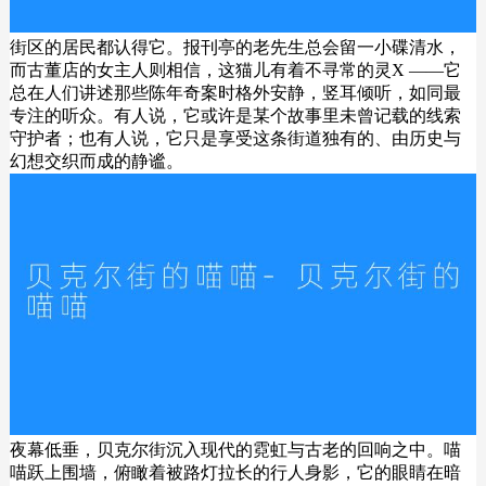
街区的居民都认得它。报刊亭的老先生总会留一小碟清水，
而古董店的女主人则相信，这猫儿有着不寻常的灵X ——它
总在人们讲述那些陈年奇案时格外安静，竖耳倾听，如同最
专注的听众。有人说，它或许是某个故事里未曾记载的线索
守护者；也有人说，它只是享受这条街道独有的、由历史与
幻想交织而成的静谧。
夜幕低垂，贝克尔街沉入现代的霓虹与古老的回响之中。喵
喵跃上围墙，俯瞰着被路灯拉长的行人身影，它的眼睛在暗