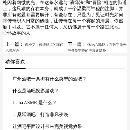
处闪着幽微的光。在这条永远与“演绎法”和“冒险”相连的街道
上，这只猫的存在本身，就成了一个温柔而神秘的注脚：并
非所有谜题都需要解开，有些存在，只是为了见证时光如何
将传奇织入日常的砖缝，让传奇在每一个雾起的清晨，依然
触手可及。它不属于任何人，又仿佛属于每一个路过此地、
心怀故事的人。
上一篇：
下一篇：
肉松艾：传统糕点的现代
OzleyASMR：在数字微光
风味演绎
中寻觅宁静的声景建筑师
猜你喜欢
广州酒吧一条街有什么类型的酒吧？
什么是酒吧投影游戏？
Liana ASMR 是什么？
：桑延酒吧：打造非凡夜晚
让酒吧平面设计带来完美视觉效果