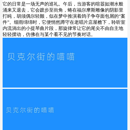
它的日常是一场无声的巡礼。午后，当游客的喧嚣如潮水般
涌来又退去，它会踱步至街角，蜷在福尔摩斯雕像的阴影里
打盹，胡须偶尔轻颤，似在梦中推演着鸽子争夺面包屑的“案
件”。细雨绵绵时，它便悄然蹲守在老唱片店屋檐下，聆听室
内流淌出的小提琴曲片段，那旋律常让它的尾尖不由自主地
轻轻摆动，仿佛在与某个看不见的节奏对话。