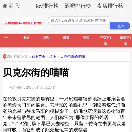
酒吧
ktv排行榜
酒吧排行榜
夜店排行榜
ktv
夜店
清吧
蹦迪
酒吧
清吧排行
蹦迪排行
榜
榜
您所在的位置：
酒吧首页
>
清吧
>
贝克尔街的喵喵
贝克尔街的喵喵
更新时间：2026-04-11 03:26:17
在伦敦贝克尔街的晨雾里，一只玳瑁猫轻盈地跃上那扇著名
的黑漆大门前的窗台。它琥珀X 的瞳孔里，倒映着煤气灯渐
弱的光晕与往来马车的模糊影子，仿佛也沉淀着这条街道百
年来未曾散尽的谜团。人们称它为“那位侦探的邻居”——毕
竟，221B的门牌下早已人去楼空，只留下传奇在书页与荧幕
间呼吸，而它却成了此处最恒常的观察者。