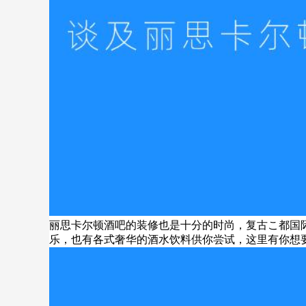
丽思卡尔顿酒吧的装修也是十分的时尚，复古こ都国
乐，也有各式奢华的酒水饮料供你尝试，这里有你想